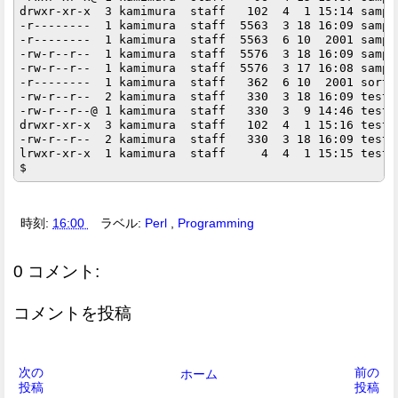
drwxr-xr-x  3 kamimura  staff   102  4  1 15:14 sample
-r--------  1 kamimura  staff  5563  3 18 16:09 sample
-r--------  1 kamimura  staff  5563  6 10  2001 sample
-rw-r--r--  1 kamimura  staff  5576  3 18 16:09 sample
-rw-r--r--  1 kamimura  staff  5576  3 17 16:08 sampl
-r--------  1 kamimura  staff   362  6 10  2001 sortab
-rw-r--r--  2 kamimura  staff   330  3 18 16:09 test

-rw-r--r--@ 1 kamimura  staff   330  3  9 14:46 test.b
drwxr-xr-x  3 kamimura  staff   102  4  1 15:16 test_f
-rw-r--r--  2 kamimura  staff   330  3 18 16:09 test_l
lrwxr-xr-x  1 kamimura  staff     4  4  1 15:15 test_n
時刻:
16:00
ラベル:
Perl
,
Programming
0 コメント:
コメントを投稿
次の
前の
ホーム
投稿
投稿