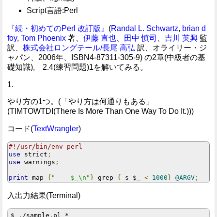
Script言語:Perl
『続・初めてのPerl 改訂版』
(
Randal L. Schwartz
,
brian d
foy
,
Tom Phoenix
著、
伊藤 直也
、
田中 慎司
、
吉川 英興
監
訳、
株式会社ロングテール/長尾 高弘
訳、オライリー・ジ
ャパン、2006年、ISBN4-87311-305-9) の2章(中級者の基
礎知識), 2.4(練習問題)1を解いてみる。
1.
やり方の1つ。(「やり方は何通りもある」
(TIMTOWTDI(There Is More Than One Way To Do It.)))
コード(
TextWrangler
)
#!/usr/bin/env perl
use
 strict
;
use
 warnings
;
print
 map 
{
"    $_\n"
}
 grep 
{-
s $_ 
<
1000
}
@ARGV
;
入出力結果(Terminal)
$ ./sample.pl *
