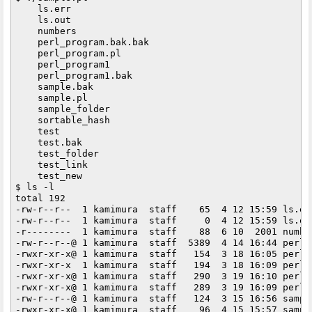
    ls.err

    ls.out

    numbers

    perl_program.bak.bak

    perl_program.pl

    perl_program1

    perl_program1.bak

    sample.bak

    sample.pl

    sample_folder

    sortable_hash

    test

    test.bak

    test_folder

    test_link

    test_new

$ ls -l

total 192

-rw-r--r--  1 kamimura  staff    65  4 12 15:59 ls.err
-rw-r--r--  1 kamimura  staff     0  4 12 15:59 ls.out
-r--------  1 kamimura  staff    88  6 10  2001 number
-rw-r--r--@ 1 kamimura  staff  5389  4 14 16:44 perl_k
-rwxr-xr-x@ 1 kamimura  staff   154  3 18 16:05 perl_
-rwxr-xr-x  1 kamimura  staff   194  3 18 16:09 perl_p
-rwxr-xr-x@ 1 kamimura  staff   290  3 19 16:10 perl_p
-rwxr-xr-x@ 1 kamimura  staff   289  3 19 16:09 perl_p
-rw-r--r--@ 1 kamimura  staff   124  3 15 16:56 sample
-rwxr-xr-x@ 1 kamimura  staff    96  4 15 15:57 sample