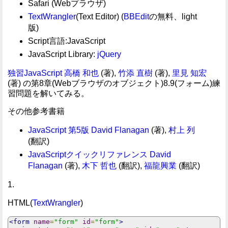
Safari (Webプラウザ)
TextWrangler
(Text Editor) (
BBEdit
の無料、light
版)
Script言語:JavaScript
JavaScript Library:
jQuery
独習JavaScript
高橋 和也
(著),
竹添 直樹
(著),
里見 知宏
(著) の第8章(Webブラウザのオブジェクト)8.9(フォーム)練
習問題を解いてみる。
その他参考書籍
JavaScript 第5版
David Flanagan
(著),
村上 列
(翻訳)
JavaScriptクイックリファレンス
David
Flanagan
(著),
木下 哲也
(翻訳),
福龍興業
(翻訳)
1.
HTML(
TextWrangler
)
<form
name
=
"form"
id
=
"form"
>