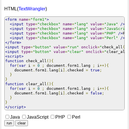
HTML(
TextWrangler
)
<form
name
=
"form1"
>
<input
type
=
"checkbox"
name
=
"lang"
value
=
"Java"
/>
Ja
<input
type
=
"checkbox"
name
=
"lang"
value
=
"JavaScrip
<input
type
=
"checkbox"
name
=
"lang"
value
=
"PHP"
/>
PHP
<input
type
=
"checkbox"
name
=
"lang"
value
=
"Perl"
/>
</form>
<input
type
=
"button"
value
=
"run"
onclick
=
"
check_all
()
<input
type
=
"button"
value
=
"clear"
onclick
=
"
clear_all
<script>
function
 check_all
(){
for
(
var
 i 
=
0
;
 document
.
form1
.
lang 
;
 i
++){
    document
.
form1
.
lang
[
i
].
checked 
=
true
;
}
}
function
 clear_all
(){
for
(
var
 i 
=
0
;
 document
.
form1
.
lang 
;
 i
++){
    document
.
form1
.
lang
[
i
].
checked 
=
false
;
}
}
</script>
Java
JavaScript
PHP
Perl