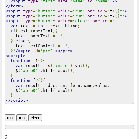
<input
type
=
"text"
name
=
"name"
id
=
"name"
/>
</form>
<input
type
=
"button"
value
=
"run"
onclick
=
"
f1
()
"
/>
<input
type
=
"button"
value
=
"run"
onclick
=
"
f2
()
"
/>
<input
type
=
"button"
value
=
"clear"
onclick
=
"
var
 text 
=
this
.
nextSibling
;
if
(
text
.
innerText
){
    text
.
innerText 
=
''
;
}
else
{
    text
.
textContent 
=
''
;
}
"
/><pre
id
=
'pre0'
></pre>
<script>
function
 f1
(){
var
 result 
=
 $
(
'#name'
).
val
();
    $
(
'#pre0'
).
html
(
result
);
}
function
 f2
(){
var
 result 
=
 document
.
form
.
name
.
value
;
    $
(
'#pre0'
).
html
(
result
);
}
</script>
2.