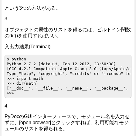
という3つの方法がある。
3.
オブジェクトの属性のリストを得るには、ビルトイン関数
のdir()を使用すればいい。
入出力結果(Terminal)
$ python

Python 2.7.2 (default, Feb 12 2012, 23:50:38) 

[GCC 4.2.1 Compatible Apple Clang 3.0 (tags/Apple/cla
Type "help", "copyright", "credits" or "license" for 
>>> import math

>>> dir(math)

['__doc__', '__file__', '__name__', '__package__', 'a
4.
PyDocのGUIインターフェースで、モジュール名を入力せ
ずに、[open browser]とクリックすれば、利用可能なモジ
ュールのリストを得られる。