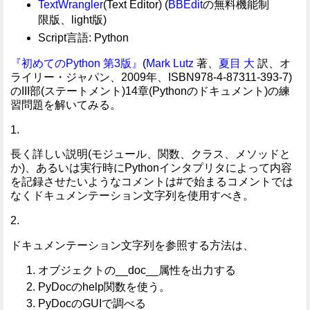
TextWrangler
(Text Editor) (
BBEdit
の無料機能制
限版、light版)
Script言語: Python
『初めてのPython 第3版』
(
Mark Lutz
著、
夏目 大
訳、オ
ライリー・ジャパン、2009年、ISBN978-4-87311-393-7)
のIII部(ステートメント)14章(Pythonのドキュメント)の練
習問題を解いてみる。
1.
長く詳しい説明(モジュール、関数、クラス、メソッドと
か)、あるいは実行時にPythonインタプリタによって内容
を記録させたいようなコメントは#で始まるコメントでは
なくドキュメンテーション文字列を使用すべき。
2.
ドキュメンテーション文字列を参照する方法は、
オブジェクトの__doc__属性を出力する
PyDocのhelp関数を使う。
PyDocのGUIで調べる