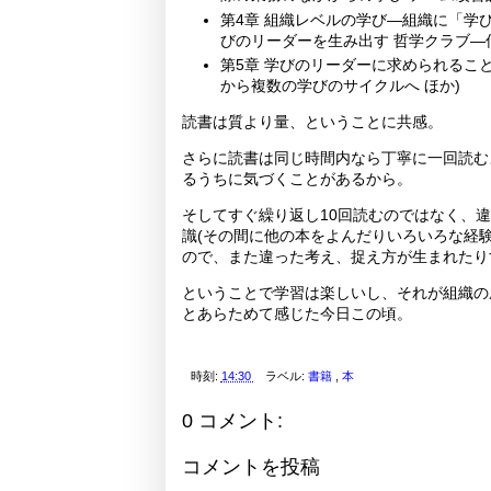
第4章 組織レベルの学び―組織に「学
びのリーダーを生み出す 哲学クラブ―
第5章 学びのリーダーに求められるこ
から複数の学びのサイクルへ ほか)
読書は質より量、ということに共感。
さらに読書は同じ時間内なら丁寧に一回読む
るうちに気づくことがあるから。
そしてすぐ繰り返し10回読むのではなく、
識(その間に他の本をよんだりいろいろな経
ので、また違った考え、捉え方が生まれたり
ということで学習は楽しいし、それが組織の
とあらためて感じた今日この頃。
時刻:
14:30
ラベル:
書籍
,
本
0 コメント:
コメントを投稿