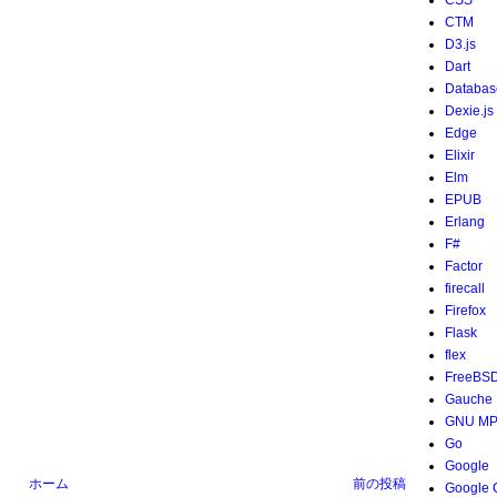
CSS
CTM
D3.js
Dart
Databas
Dexie.js
Edge
Elixir
Elm
EPUB
Erlang
F#
Factor
firecall
Firefox
Flask
flex
FreeBS
Gauche
GNU M
Go
Google
ホーム
前の投稿
Google 