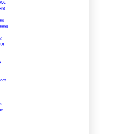
SQL
int
ing
ming
2
UI
p
docx
s
me