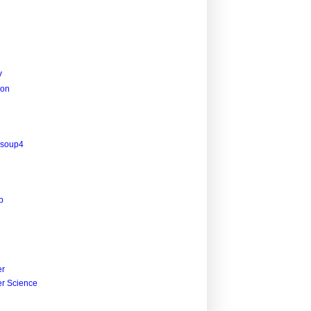
V
ion
lsoup4
p
r
r Science