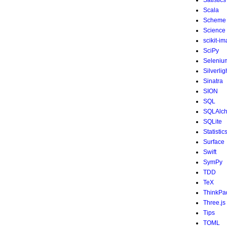
Satistics
Scala
Scheme
Science
scikit-i
SciPy
Seleniu
Silverlig
Sinatra
SION
SQL
SQLAlc
SQLite
Statistic
Surface
Swift
SymPy
TDD
TeX
ThinkPa
Three.js
Tips
TOML