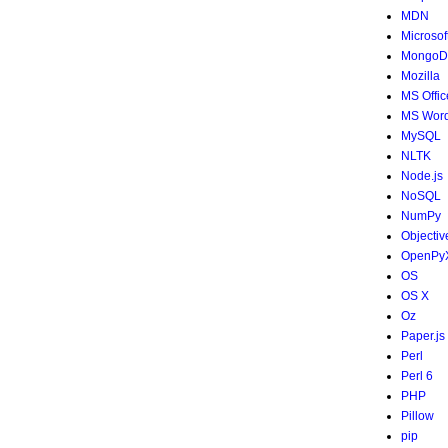
MDN
Microsof
MongoD
Mozilla
MS Offic
MS Wor
MySQL
NLTK
Node.js
NoSQL
NumPy
Objectiv
OpenPy
OS
OS X
Oz
Paper.js
Perl
Perl 6
PHP
Pillow
pip