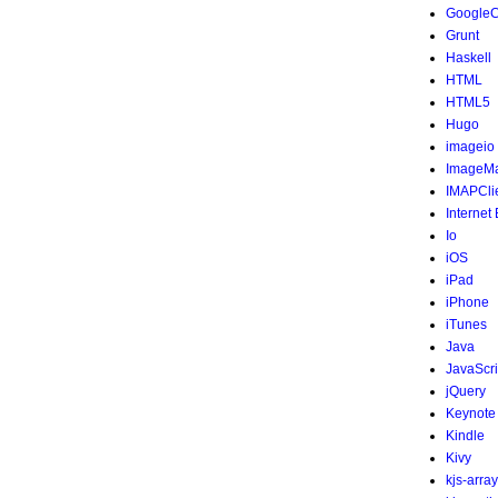
Google
Grunt
Haskell
HTML
HTML5
Hugo
imageio
ImageMa
IMAPCli
Internet
Io
iOS
iPad
iPhone
iTunes
Java
JavaScri
jQuery
Keynote
Kindle
Kivy
kjs-array