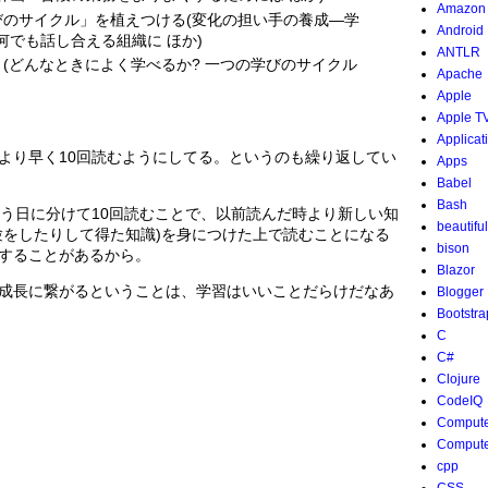
Amazon
びのサイクル」を植えつける(変化の担い手の養成―学
Android
何でも話し合える組織に ほか)
ANTLR
と(どんなときによく学べるか? 一つの学びのサイクル
Apache
Apple
Apple T
Applicat
より早く10回読むようにしてる。というのも繰り返してい
Apps
Babel
Bash
違う日に分けて10回読むことで、以前読んだ時より新しい知
beautifu
験をしたりして得た知識)を身につけた上で読むことになる
bison
することがあるから。
Blazor
成長に繋がるということは、学習はいいことだらけだなあ
Blogger
Bootstra
C
C#
Clojure
CodeIQ
Compute
Compute
cpp