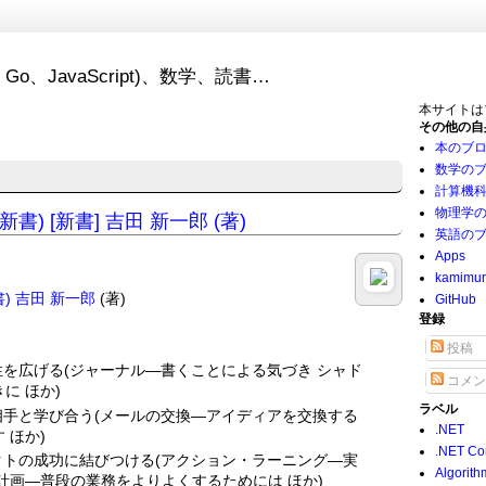
Go、JavaScript)、数学、読書…
本サイトは
その他の自
本のブ
数学の
計算機
物理学
) [新書] 吉田 新一郎 (著)
英語の
Apps
kamimu
)
吉田 新一郎
(著)
GitHub
登録
投稿
性を広げる(ジャーナル―書くことによる気づき シャド
コメン
に ほか)
ラベル
相手と学び合う(メールの交換―アイディアを交換する
.NET
 ほか)
.NET Co
クトの成功に結びつける(アクション・ラーニング―実
Algorith
計画―普段の業務をよりよくするためには ほか)