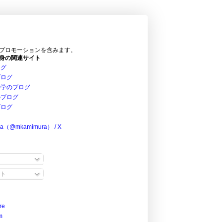
プロモーションを含みます。
身の関連サイト
ログ
ブログ
科学のブログ
のブログ
ブログ
ra（@mkamimura） / X
ト
re
m