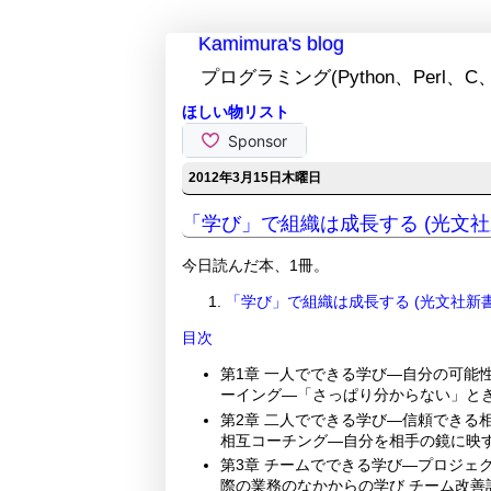
Kamimura's blog
プログラミング(Python、Perl、C、
ほしい物リスト
2012年3月15日木曜日
「学び」で組織は成長する (光文社新書
今日読んだ本、1冊。
「学び」で組織は成長する (光文社新書
目次
第1章 一人でできる学び―自分の可能
ーイング―「さっぱり分からない」とき
第2章 二人でできる学び―信頼できる
相互コーチング―自分を相手の鏡に映す
第3章 チームでできる学び―プロジェ
際の業務のなかからの学び チーム改善