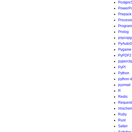
Postgre
PowerPo
Prepack
Process
Program
Prolog
psycopg
PyAutoG
Pygame
PyPDF2
pypercli
PyPI
Python
python-
pyzmail
R
Redis
Request
rmsche
Ruby
Rust
Safari