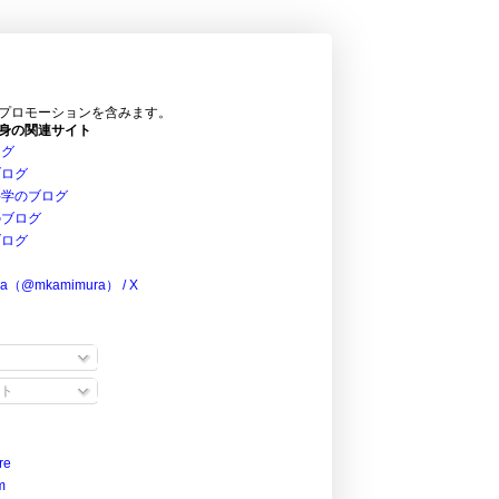
プロモーションを含みます。
身の関連サイト
ログ
ブログ
科学のブログ
のブログ
ブログ
ra（@mkamimura） / X
ト
re
m