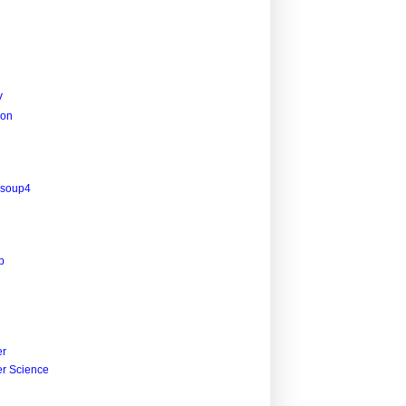
V
ion
lsoup4
p
r
r Science