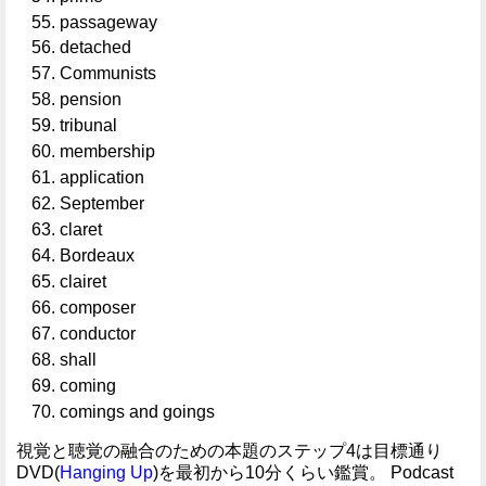
passageway
detached
Communists
pension
tribunal
membership
application
September
claret
Bordeaux
clairet
composer
conductor
shall
coming
comings and goings
視覚と聴覚の融合のための本題のステップ4は目標通り
DVD(
Hanging Up
)を最初から10分くらい鑑賞。 Podcast