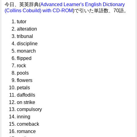
今日、英英辞典(
Advanced Learner's English Dictionary
(Collins Cobuild) with CD-ROM
)で引いた単語数、70語。
tutor
alteration
tribunal
discipline
monarch
flipped
rock
pools
flowers
petals
daffodils
on strike
compulsory
inning
comeback
romance