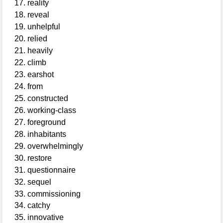
reality
reveal
unhelpful
relied
heavily
climb
earshot
from
constructed
working-class
foreground
inhabitants
overwhelmingly
restore
questionnaire
sequel
commissioning
catchy
innovative