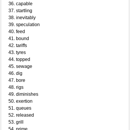
capable
startling
inevitably
speculation
feed
bound
tariffs
tyres
topped
sewage
dig
bore
rigs
diminishes
exertion
queues
released
grill
prime