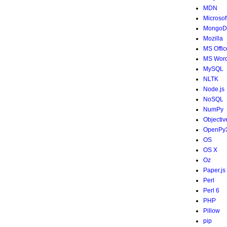
MDN
Microsof
MongoD
Mozilla
MS Offic
MS Wor
MySQL
NLTK
Node.js
NoSQL
NumPy
Objectiv
OpenPy
OS
OS X
Oz
Paper.js
Perl
Perl 6
PHP
Pillow
pip