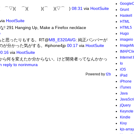
Google
( ⌒▽)( ⌒)( )(⌒ )(▽⌒ )
08:31
via
HootSuite
Grunt
Haskell
via
HootSuite
HTML
nging Up, Make a Firefox necklace
HTML5
e
Hugo
あと思ったりもする。RT@
MB_E320AVG
: 純正バンパーが
imageio
分かった気がする。#iphone4jp
00:17
via
HootSuite
ImageMa
IMAPCli
0:16
via
HootSuite
Internet
から何を変えたか分からない。けど開発者ってなんかかっ
Io
in reply to norinmura
iOS
Powered by
t2b
iPad
iPhone
iTunes
Java
JavaScri
jQuery
Keynote
Kindle
Kivy
kjs-array