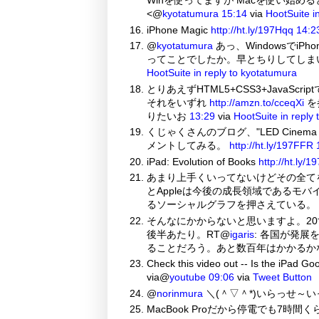
Winを使ってますが Macを使い始め
<@
kyotatumura
15:14
via
HootSuite
i
iPhone Magic
http://ht.ly/197Hqq
14:2
@
kyotatumura
あっ、Windowsでi
ってことでしたか。早とちりしてしまいました
HootSuite
in reply to kyotatumura
とりあえずHTML5+CSS3+JavaSc
それをいずれ
http://amzn.to/cceqXi
を
りたいお
13:29
via
HootSuite
in reply
くじゃくさんのブログ、"LED Cinema Dis
メントしてみる。
http://ht.ly/197FFR
iPad: Evolution of Books
http://ht.ly/
あまり上手くいってないけどその全て
とAppleは今後の成長領域であるモバ
るソーシャルグラフを押さえている。
そんなにかからないと思いますよ。2
後半あたり。RT@
igaris
: 各国が発
ることだろう。あと数百年はかかるか
Check this video out -- Is the iPad G
via@
youtube
09:06
via
Tweet Button
@
norinmura
＼(＾▽＾*)いらっせ～いっ
MacBook Proだから停電でも7時間く