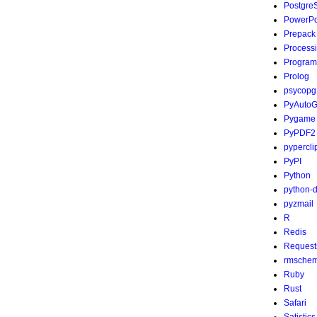
Postgre
PowerPo
Prepack
Process
Program
Prolog
psycopg
PyAutoG
Pygame
PyPDF2
pypercli
PyPI
Python
python-
pyzmail
R
Redis
Request
rmsche
Ruby
Rust
Safari