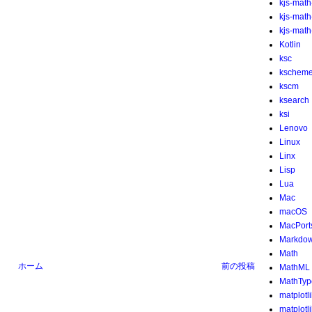
kjs-math
kjs-mat
kjs-math-
Kotlin
ksc
kschem
kscm
ksearch
ksi
Lenovo
Linux
Linx
Lisp
Lua
Mac
macOS
MacPort
Markdo
Math
ホーム
前の投稿
MathML
MathTyp
matplotl
matplotl