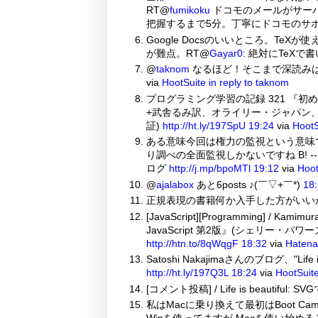
RT@
fumikoku
ドコモのメールがサー
把握するまで5分。丁寧にドコモのサ
Google Docsのいいところ。TeXが使
が難点。RT@
Gayar0
: 絶対にTeX
@
taknom
なるほど！そこまで深読み
via
HootSuite
in reply to taknom
プログラミング学習の記録 321 『初めて
+武舎るみ訳、オライリー・ジャパン、2009
証)
http://ht.ly/197SpU
19:24
via
HootS
ある意味今回は権力の監視という意味で
り調べの全面監視しかないですね B! --
ログ
http://j.mp/bpoMTl
19:12
via
Hoot
@
ajalabox
あと6posts ♪(￣▽+￣*)
18
正規表現の書籍何か入手した方がいい
[JavaScript][Programming] / 
JavaScript 第2版』(シェリー
http://htn.to/8qWqgF
18:32
via
Hatena
Satoshi Nakajimaさんのブログ、"Li
http://ht.ly/197Q3L
18:24
via
HootSuit
[コメント投稿] / Life is beautiful
私はMacに乗り換えて最初はBoot Ca