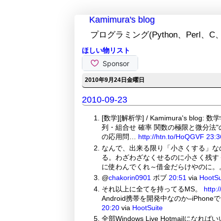
Kamimura's blog
プログラミング(Python、Perl、C、
ほしい物リスト
2010年9月24日金曜日
2010-09-23
[数学][解析学] / Kamimura's blo
列・組合せ 確率 関数の極限と微分法"の
の応用問…
http://htn.to/HoQGVF
23:3
なんで、出来る限り「小さくする」な
る。わざわざなくせるのに小さく残す
に使わんでくれ～借金だらけやのに。
@
chakorin0901
ボブ
20:51
via
HootSu
それ以上に全てを持ってるMS。
http:/
Android携帯を開発中なのか–iPho
20:20
via
HootSuite
全部Windows Live Hotmailに