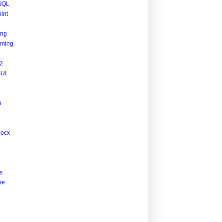
SQL
int
ing
ming
2
UI
p
docx
s
me