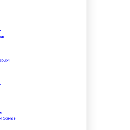
V
ion
lsoup4
p
r
r Science