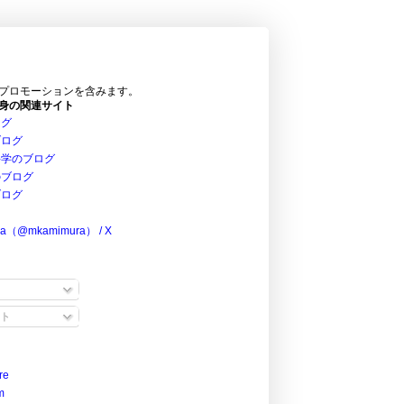
プロモーションを含みます。
身の関連サイト
ログ
ブログ
科学のブログ
のブログ
ブログ
ra（@mkamimura） / X
ト
re
m