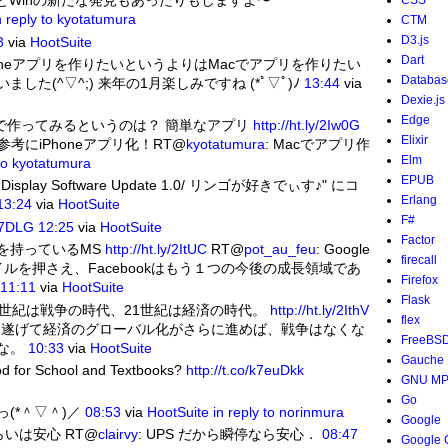
るとWinの新たな発見もあったりもしますよ〜
CSS
n reply to kyotatumura
CTM
D3.js
3
via
HootSuite
Dart
Phoneアプリを作りたいというよりはMacでアプリを作りたい
Databas
(^▽^;) 来年の1月楽しみですね (*ﾟ▽ﾟ)ﾉ
13:44
via
Dexie.js
Edge
riptで作ってみるというのは？ 簡単なアプリ
http://ht.ly/2Iw0G
Elixir
参考にiPhoneアプリ化！RT@
kyotatumura
: Macでアプリ作
Elm
 to kyotatumura
EPUB
play Software Update 1.0/ リンゴが好きでぃす♪" にコ
Erlang
13:24
via
HootSuite
F#
197DLG
12:25
via
HootSuite
Factor
を持っているMS
http://ht.ly/2ItUC
RT@
pot_au_feu
: Google
firecall
イルを押さえ、Facebookはもう１つの今後の成長領域であ
Firefox
11:11
via
HootSuite
Flask
0世紀は戦争の時代、21世紀は経済の時代。
http://ht.ly/2IthV
flex
展を遂げて経済のグローバル化がさらに進めば、戦争はなくな
FreeBS
な。
10:33
via
HootSuite
Gauche
ood for School and Textbooks?
http://t.co/k7euDkk
GNU M
Go
(*＾▽＾)／
08:53
via
HootSuite
in reply to norinmura
Google
らいは安心 RT@
clairvy
: UPS だから瞬停なら安心．
08:47
Google 