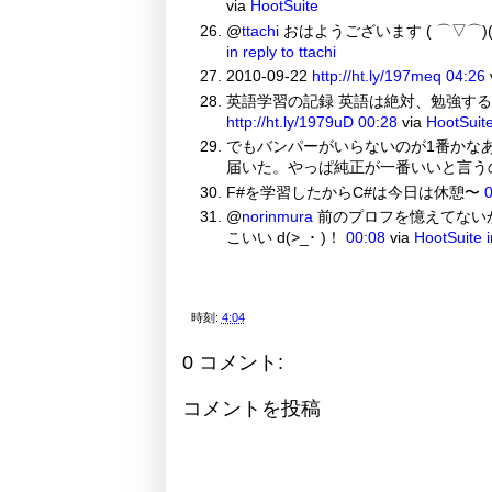
via
HootSuite
@
ttachi
おはようございます ( ⌒▽⌒)
in reply to ttachi
2010-09-22
http://ht.ly/197meq
04:26
英語学習の記録 英語は絶対、勉強するな! 291 Ha
http://ht.ly/1979uD
00:28
via
HootSuit
でもバンパーがいらないのが1番かな
届いた。やっぱ純正が一番いいと言うのが
F#を学習したからC#は今日は休憩〜
0
@
norinmura
前のプロフを憶えてない
こいい d(>_･ )！
00:08
via
HootSuite
時刻:
4:04
0 コメント:
コメントを投稿