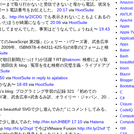
Amazon
バーまで取り行かないと受信できないと母から電話。状況を
Android
ポート電話番号をお伝えした。
20:17
via
HootSuite
ANTLR
える。
http://ht.ly/2ICDG
でも表示されないこともよくあるの
Apache
で書いたほうが綺麗になるって
20:06
via
HootSuite
Apple
はしてませんでした。事実はどうなんでしょうねえ〜
19:43
Apple T
Applicat
のJavaScript 第2版』(シェリー・パワーズ著、武舎広幸
Apps
年、ISBN978-4-84311-425-5)の8章の(フォームと検
Babel
uite
Bash
朝日新聞(だっけ？)が活躍？RT@
taknom
: 検察により取
beautifu
 池田信夫 blog : 冤罪を生む検察の完璧主義 - ライブドアブ
bison
Suite
Blazor
:50
via
HootSuite
in reply to ajalabox
Blogger
かなあ〜
18:49
via
HootSuite
Bootstra
Kamimura's blog: プログラミング学習の記録 321 『初めての
C
・パワーズ著、武舎広幸+武舎るみ訳、オライリー・ジャパン、20…
C#
Clojure
fe is beautiful/ SVGで少し遊んでみた" にコメントしてみる。
CodeIQ
e
Compute
: SVGで少し遊んでみた
http://htn.to/rJHBEP
17:10
via
Hatena
Compute
mp
http://ht.ly/2Ixjd
で今はVMware Fusion
http://ht.ly/2Ixif
で
cpp