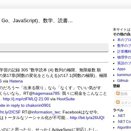
Go、JavaScript)、数学、読書…
本サイトは
その他の自
本のブ
数学の
計算機
物理学
英語の
Apps
g: 数学学習の記録 305 "数学読本 (4) 数列の極限、無限級数 順
kamimu
第17章(関数の変化をとらえる)の17.1(関数の極限)、極限
6
via
Hatena
GitHub
登録
のだろう〜「出来る限り」なら「なくす」でいい気がす
くらいなら。RT@
hagemasa785
: 我々に税金をこんなこと
投稿
。
http://j.mp/ctFMLQ
21:00
via
HootSuite
コメン
ite
in reply to chakorin0901
ラベル
/ht.ly/2ICSF
RT@
information_tec
: Facebookはなぜ今,
.NET
neではトータルなソーシャル化が不可能...
http://bit.ly/a26UQI
.NET Co
Algorith
なればいいのにと思ったり。せっかくActiveSyncに対応したし。