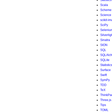
Satistics
Scala
Scheme
Science
scikit-i
SciPy
Seleniu
Silverlig
Sinatra
SION
SQL
SQLAlc
SQLite
Statistic
Surface
Swift
SymPy
TDD
TeX
ThinkPa
Three.js
Tips
TOML