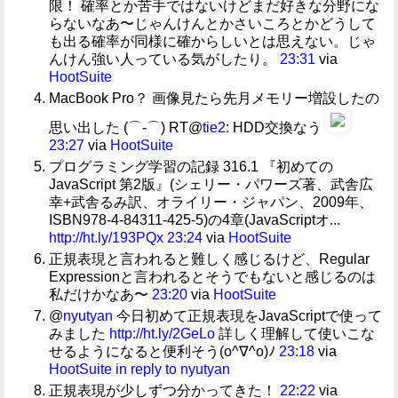
限！ 確率とか苦手ではないけどまだ好きな分野にな
らないなあ〜じゃんけんとかさいころとかどうして
も出る確率が同様に確からしいとは思えない。じゃ
んけん強い人っている気がしたり。
23:31
via
HootSuite
MacBook Pro？ 画像見たら先月メモリー増設したの
思い出した (⌒-⌒) RT@
tie2
: HDD交換なう
23:27
via
HootSuite
プログラミング学習の記録 316.1 『初めての
JavaScript 第2版』(シェリー・パワーズ著、武舎広
幸+武舎るみ訳、オライリー・ジャパン、2009年、
ISBN978-4-84311-425-5)の4章(JavaScriptオ...
http://ht.ly/193PQx
23:24
via
HootSuite
正規表現と言われると難しく感じるけど、Regular
Expressionと言われるとそうでもないと感じるのは
私だけかなあ〜
23:20
via
HootSuite
@
nyutyan
今日初めて正規表現をJavaScriptで使って
みました
http://ht.ly/2GeLo
詳しく理解して使いこな
せるようになると便利そう(o^∇^o)ﾉ
23:18
via
HootSuite
in reply to nyutyan
正規表現が少しずつ分かってきた！
22:22
via