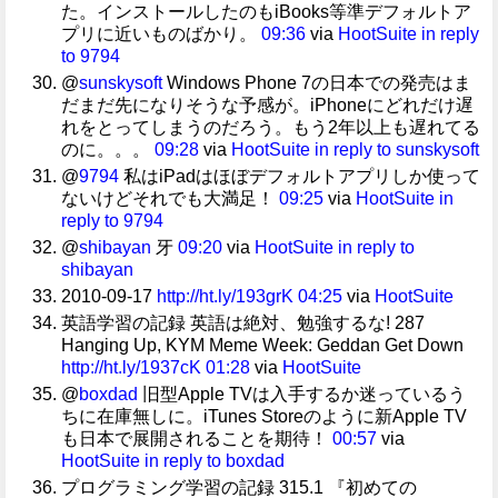
た。インストールしたのもiBooks等準デフォルトア
プリに近いものばかり。
09:36
via
HootSuite
in reply
to 9794
@
sunskysoft
Windows Phone 7の日本での発売はま
だまだ先になりそうな予感が。iPhoneにどれだけ遅
れをとってしまうのだろう。もう2年以上も遅れてる
のに。。。
09:28
via
HootSuite
in reply to sunskysoft
@
9794
私はiPadはほぼデフォルトアプリしか使って
ないけどそれでも大満足！
09:25
via
HootSuite
in
reply to 9794
@
shibayan
牙
09:20
via
HootSuite
in reply to
shibayan
2010-09-17
http://ht.ly/193grK
04:25
via
HootSuite
英語学習の記録 英語は絶対、勉強するな! 287
Hanging Up, KYM Meme Week: Geddan Get Down
http://ht.ly/1937cK
01:28
via
HootSuite
@
boxdad
旧型Apple TVは入手するか迷っているう
ちに在庫無しに。iTunes Storeのように新Apple TV
も日本で展開されることを期待！
00:57
via
HootSuite
in reply to boxdad
プログラミング学習の記録 315.1 『初めての