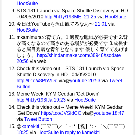
HootSuite
STS-131 Launch via Space Shuttle Discovery in HD
- 04/05/2010
http://ht.ly/193MEr
21:25
via
HootSuite
今日はYouTubeを沢山観てるなあ〜
21:01
via
HootSuite
mkamimuraの育て方。1.適度な睡眠が必要です 2.背
が高くなるので高さのある場所が必要です 3.成長す
ると眉目秀麗な青年となります 優しく育ててあげま
しょう。
http://shindanmaker.com/38948
#sodate
20:56
via web
Check this video out -- STS-131 Launch via Space
Shuttle Discovery in HD - 04/05/2010
http://t.co/x8PhVDq
via@
youtube
20:53
via
Tweet
Button
Meme Week! KYM Geddan 'Get Down'
http://ht.ly/193IJa
19:23
via
HootSuite
Check this video out -- Meme Week! KYM Geddan
'Get Down'
http://t.co/JVSidCC
via@
youtube
18:47
via
Tweet Button
@
kamekiti
(⌒▽⌒)／゜・:*【祝】*:・゜＼(⌒▽⌒)
18:25
via
HootSuite
in reply to kamekiti