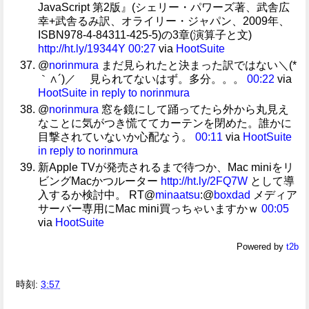
JavaScript 第2版』(シェリー・パワーズ著、武舎広
幸+武舎るみ訳、オライリー・ジャパン、2009年、
ISBN978-4-84311-425-5)の3章(演算子と文)
http://ht.ly/19344Y
00:27
via
HootSuite
@
norinmura
まだ見られたと決まった訳ではない＼(*
｀∧´)／ 見られてないはず。多分。。。
00:22
via
HootSuite
in reply to norinmura
@
norinmura
窓を鏡にして踊ってたら外から丸見え
なことに気がつき慌ててカーテンを閉めた。誰かに
目撃されていないか心配なう。
00:11
via
HootSuite
in reply to norinmura
新Apple TVが発売されるまで待つか、Mac miniをリ
ビングMacかつルーター
http://ht.ly/2FQ7W
として導
入するか検討中。 RT@
minaatsu
:@
boxdad
メディア
サーバー専用にMac mini買っちゃいますかｗ
00:05
via
HootSuite
Powered by
t2b
時刻:
3:57