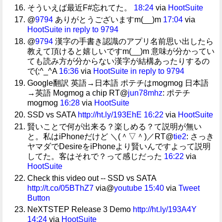
そういえば最近F#忘れてた。
18:24
via
HootSuite
@
9794
ありがとうございますm(__)m
17:04
via
HootSuite
in reply to 9794
@
9794
漢字の手書き認識のアプリ名前思い出したら
教えて頂けると嬉しいですm(__)m 意味が分かってい
ても読み方が分からない漢字が結構あったりするの
で(;^_^A
16:36
via
HootSuite
in reply to 9794
Google翻訳 英語→日本語 ポテチはmogmog 日本語
→英語 Mogmog a chip RT@
jun78mhz
: ポテチ
mogmog
16:28
via
HootSuite
SSD vs SATA
http://ht.ly/193EhE
16:22
via
HootSuite
賢いことで何が出来る？楽しめる？て説明が無い
と。私はiPhoneだけど ＼(＾▽＾)／RT@
tie2
: さっき
ヤマダでDesireをiPhoneより賢いんですよって説明
してた。客はそれで？って感じだった
16:22
via
HootSuite
Check this video out -- SSD vs SATA
http://t.co/05BThZ7
via@
youtube
15:40
via
Tweet
Button
NeXTSTEP Release 3 Demo
http://ht.ly/193A4Y
14:24
via
HootSuite