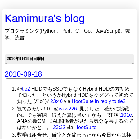
Kamimura's blog
プログラミング(Python、Perl、C、Go、JavaScript)、数
学、読書…
2010年9月19日日曜日
2010-09-18
@
tie2
HDDでもSSDでもなくHybrid HDDの方初め
て知った、というかHybrid HDDを今ググって初めて
知った (ﾉﾟοﾟ)ﾉ
23:40
via
HootSuite
in reply to tie2
観てみたい！RT@
iskw226
: 見ました。確かに挑戦
的。でも実際「鍛えた翼は強い」かも。RT@
ft101e
:
ANAの新CM、JAL関係者が見たら気分を害するので
はないかと。。
23:32
via
HootSuite
数学は組合せ、確率とか終わったから今日からは極