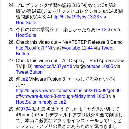
プログラミング学習の記録 316 "初めてのC# 第2
版"の第14章(ジェネリックとコレクション)の14.6(練
習問題)の14-3, 4
http://ht.ly/193y5y
13:23
via
HootSuite
今日のC#の学習終了！楽しかったなあ〜
12:37
via
HootSuite
Check this video out -- NeXTSTEP Release 3 Demo
http://t.co/Fd7lPNt
via@
youtube
11:44
via
Tweet
Button
Check this video out -- Air Display - iPad App Review
TV [HD]
http://t.co/M37yeY8
via@
youtube
10:05
via
Tweet Button
@
tie2
VMware Fusion 3 セールしてるみたいです
よ〜
http://blogs.vmware.com/teamfusion/2010/09/get-30-
off-vmware-fusion-3-through-friday.html
10:03
via
HootSuite
in reply to tie2
@
9794
私も最初はそうでしたよ！ただ思い切って
iPhoneもiPadもデフォルトアプリ以外を全て削除し
て、本当に必要なアプリをインストールしていくと
デフォルトアプリの良さにあらためて気づきまし