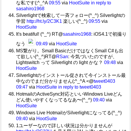
な私です(;^_^A
09:55
via
HootSuite
in reply to
sasahiro1968
Silverlightで検索して一斉フォロー(^_^) Silverlightの
学習
http://ht.ly/2C3K1
楽しい(^_^)
09:55
via
HootSuite
It's beatiful! (^_^) RT@
sasahiro1968
: iOS4.1で初撮り
なう
09:49
via
HootSuite
MS繋がり。Small BasicだけではなくSmall C#も出
て欲しい(^_^)RT@
RSan
: 今気づいたのですが、
Lightswitch って Silverlight の light かな？
09:48
via
HootSuite
Silverlightのインストール促されて今インストール最
中なのでまだ分かりません(;^_^A <@
tweet0403
09:47
via
HootSuite
in reply to tweet0403
HotmailのActiveSync対応といいWindows Liveどん
どん使いやすくなってるなあ〜(^_^)
09:40
via
HootSuite
Windows Live HotmailがSilverlightになってる(^_^)
09:40
via
HootSuite
1ユーザーなので詳しい状況は分かりませんが