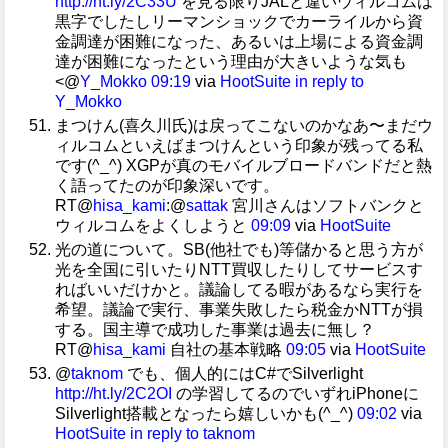
http://ht.ly/2C33U
を見る限りJALと違いウィルコムは
黒字でしたしリーマンショックでカーライルから資
金調達が困難になった、あるいは上場による資金調
達が困難になったという理由が大きいような気も
<@
Y_Mokko
09:19
via
HootSuite
in reply to
Y_Mokko
まつけん(喜久川氏)は戻ってこないのかなあ〜まだウ
ィルコムといえばまつけんという印象が残ってる私
です(^_^) XGPが真のモバイルブロードバンドだと熱
く語ってたのが印象深いです。
RT@
hisa_kami
:@
sattak
宮川さんはソフトバンクと
ウィルコムをよくしようと
09:09
via
HootSuite
光の道について。SB(他社でも)等儲かると思う方が
光を全国に引いたりNTT買収したりしてサービスす
ればいいだけかと。議論してる暇があるなら実行を
希望。議論で実行、事業失敗したら税金かNTTが損
する。国主導で成功した事業は過去に無し？
RT@
hisa_kami
自社の基本戦略
09:05
via
HootSuite
@
taknom
でも、個人的にはC#でSilverlight
http://ht.ly/2C2OI
の学習してるのでいずれiPhoneに
Silverlight搭載となったら嬉しいかも(^_^)
09:02
via
HootSuite
in reply to taknom