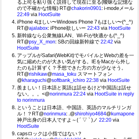
る上司を粘り強く説得して現在に至る(曖昧な記憶な
ので不確かな情報) RT@
chakorin0901
: i-modeメール
22:49
via
HootSuite
iPhone 4ほしい〜Windows Phone 7もほしい〜(^_^)
RT@
ajalabox
: iPhone欲しいー
22:43
via
HootSuite
新幹線なら公衆無線LAN、Wi-Fiが快適かも(^_^)
RT@
psy_X_mon
: SBの回線新幹線で
22:42
via
HootSuite
アップルがSafari(WebKit)でモバイルとWebの差を一
気に縮めたのが大きい気がする。IEをMacから外し
たのも計算ずく？予想できた方の方が少なそう。
RT@
rishikaw
@
masa_toku
スマートフォン
@
kharaguchi
@
softbank_ichiro
22:38
via
HootSuite
羨ましい！日本語と英語は話せるけど中国語は話せ
ない。。。<@
norinmura
22:24
via
HootSuite
in reply
to norinmura
ということは日本語、中国語、英語のマルチリンガ
ル！？RT@
norinmura
: .@
shirohiyo4684
@
kumapone
神戸出身の日本人ですよ～( ´ ▽ ` )ノ
22:20
via
HootSuite
capsロックは小指ではない？