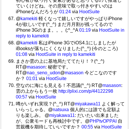
初心者が取っ付く要素があると思ってるので推進し
ていくけどね。その意味で取っ付きやすいのは
iPhoneなんだろうが
01:24
via
HootSuite
@
kamekiti
軽くなって嬉しいですがやっぱりiPhone
4が欲しいです(^_^) まだ月月割が残ってるので
iPhone 3Gのまま。。。(;^_^A
01:19
via
HootSuite
in
reply to kamekiti
@
kamekiti
私はiPhone 3GでiOS4.1にしましたが
iBooksが落ちにくくなりました(^_^) (今のところ)
01:08
via
HootSuite
in reply to kamekiti
まさか雲の上に基地局たててたり！？(^_^)
RT@
masason
: 秘密です。
RT@
nao_seno_udon
@
masason
今どこなのです
か？
01:01
via
HootSuite
空なのに海にも見える！不思議(^_^) RT@
masason
:
雲の上からもう一枚
http://plixi.com/p/44122298
00:57
via
HootSuite
噂がいずれ実現？(^_^) RT@
miyakawa11
よく解って
いらっしゃる。@
natsuxa
個人的には誰でも定額よ
りも楽しみ。 @
miyakawa11
: だいたい出来ました
が、公衆モードも再検討中です。@
PHPtvOPPAI
自
営親機を期待していいですか？
00:55
via
HootSuite