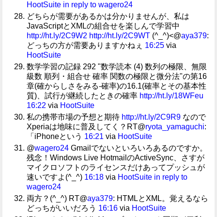
HootSuite
in reply to wagero24
どちらが需要があるかは分かりませんが、私は
JavaScriptとXMLの組合せを楽しんで学習中
http://ht.ly/2C9W2
http://ht.ly/2C9WT
(^_^)<@
aya379
:
どっちの方が需要ありますかねぇ
16:25
via
HootSuite
数学学習の記録 292 "数学読本 (4) 数列の極限、無限
級数 順列・組合せ 確率 関数の極限と微分法"の第16
章(確からしさをみる-確率)の16.1(確率とその基本性
質)、試行が継続したときの確率
http://ht.ly/18WFeu
16:22
via
HootSuite
私の携帯市場の予想と期待
http://ht.ly/2C9R9
なので
Xperiaは地味に普及してく？RT@
ryota_yamaguchi
:
「iPhoneという
16:21
via
HootSuite
@
wagero24
Gmailでないといろいろあるのですか。
残念！Windows Live HotmailのActiveSync、さすが
マイクロソフトのライセンスだけあってプッシュが
速いですよ(^_^)
16:18
via
HootSuite
in reply to
wagero24
両方？(^_^) RT@
aya379
: HTMLとXML。覚えるなら
どっちがいいだろう
16:16
via
HootSuite