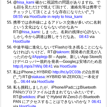
@
hisa_kami
確かに視認性の問題がありますね。で
も顔を見ただけで憶えて頂けて、連絡先等は携帯で
チェックして頂くとような存在になりたい(^_^)
08:55
via
HootSuite
in reply to hisa_kami
携帯では赤外線によるアドレス交換が多いのに名刺
という文化はなくならないのかなあ〜
RT@
hisa_kami
: しまった。名刺の残弾が心許ない。
しかし今から調達は難しそうだなあ。
08:43
via
HootSuite
中途半端に進化しないでFlashが生き残ることになら
なければいいけど。RT@
taknom
: 開発者の意見が入
ったのかな
#Applejp
B! -- Apple、新しいApp Store向
けデベロッパー規約を発表―Googleは安堵のため息
http://j.mp/a7rWsj
08:41
via
HootSuite
私はiPhoneとHYBRID
http://ht.ly/2C03b
の2台所有
(^_^) RT@
stakasa
: HYBRID W-ZERO3に一本化す
る...
06:44
via
HootSuite
私も挑戦しましたが、iPhone/iPadにはBluetooth
PANのプロファイルは含まれてないみたいです。
RT@
sekikos
: iPad で Hybrid W-Zero3 の Bluetooth
PAN にアクセスすることはできないのかな？
06:41
via
HootSuite