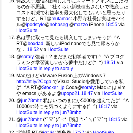
何故大手通信3社同じようにスマートフォンにこだわ
るのか不思議。1社くらい新機種出さないで徹底した
コスト削減で利益率を最大化してもいいと思ったり
するけど。RT@
mutamac
: 小野寺社長は実はモバイ
ル@
ipodstyle
@
nohaseg
@
mazzo
iPhone
18:55
via
HootSuite
私は手に取って見たら購入してしまいそう(;^_^A
RT@
boxdad
: 新しいiPod nanoでも見て帰ろうか
な…
18:52
via
HootSuite
@
soraiy
強者！? まだまだ初学者です(;^_^A プログ
ラミング学習楽しいから夢中だけど(^_^)
18:51
via
HootSuite
in reply to soraiy
MacだけどVMware Fusion上のWindows 7
http://ht.ly/2Ccga
でVisual Studioを愛用している私
(;^_^A RT@
Stocker_jp
Coda@
soraiy
: Mac には vim
や emacs があるよ@
upopo21
18:47
via
HootSuite
@
jun78mhz
私はいつのまにか5000を超えてた(;^_^A
10000の時こそ気づくようにする(^_^)
18:17
via
HootSuite
in reply to jun78mhz
@
jun78mhz
(*ﾟ▽ﾟ)/ﾟ･:*【祝】*:･ﾟ＼(ﾟ▽ﾟ*)
18:15
via
HootSuite
in reply to jun78mhz
北海胴 RT@
igaris
: 福島拳
17:27
via
HootSuite