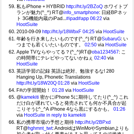
私もiPhone + HYBRID
http://ht.ly/2BZoQ
ホワイトプ
ランが魅力(^_^) RT@
info_smartphone
: 日経BPネッ
ト 3G機能内蔵のiPad...
#ipad
#app
06:22
via
HootSuite
2010-09-09
http://ht.ly/18WbxF
04:25
via
HootSuite
年齢を行き来したいものです(^_^) RT@
SubaruG
: い
つまでも若くいたいものです。
02:50
via
HootSuite
Apple TVならやってる？(^_^)RT@
oba1234567
: こ
の時間帯にテレビやってないかねぇ
02:40
via
HootSuite
英語学習の記録 英語は絶対、勉強するな! 280
Hanging Up, Phonetic Translations
http://ht.ly/18W20Q
01:28
via
HootSuite
F#の学習開始！
01:28
via
HootSuite
@
kamekiti
密かにiPhone 5に期待してたり(^_^) これ
だけ白が遅れていると発売されても何か不具合が起
こりそう(;^_^A iPhone 4なら黒にするかも。
01:26
via
HootSuite
in reply to kamekiti
私の携帯市場の予想と期待
http://ht.ly/2BPxd
RT@
hghmnt_twt
: AndroidはWinMoやSymbianよりも