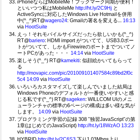
iPhoneならばMobileMe！ブックマーク同期が便利！
といいつつ私はMobileMe
http://ht.ly/2C9Hj
と
ActiveSyncに対応したWindows Live Hotmailを併用
中(^_^)RT@
wagero24
: Gmailの署名を変える...
16:13
via
HootSuite
えっ！それモバイルサイズだったら欲しいかも(^_^)
RT@
bariero
: HDMI import がついてて、USB3.0ポー
トがついてて、しかもFirewireのポートまでついてノ
ートPCがあった・・・
14:14
via
HootSuite
楽しそう(^_^) RT@
kamekiti
: 似顔絵かいてもらって
る
http://movapic.com/pic/201009101407584c89bd2f0c
5c4
14:09
via
HootSuite
いろいろカスタマイズして楽しんでいました結局は
Windows Phoneのデフォルトが一番使いやすいと感
じる私です(^_^) RT@
sageken
: WILLCOM UIのメニ
ューランチャの標準の6ページの構成は多い様な気が
します。
14:09
via
HootSuite
プログラミング学習の記録 308 "独習JavaScript"の第
1章(はじめてのJavaScript)
http://ht.ly/18WzAO
13:23
via
HootSuite
HYBRID
http://ht.ly/2C6S3
下り1.03Mbps上り