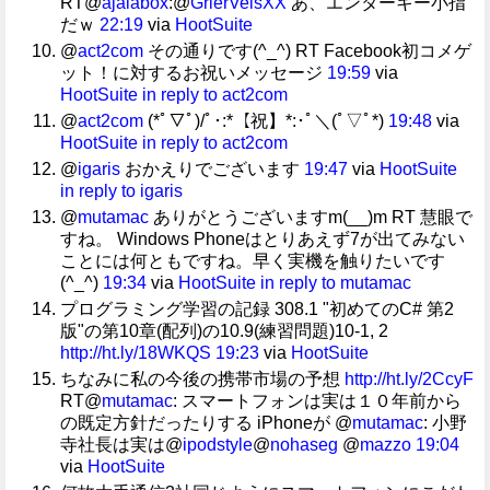
RT@
ajalabox
:@
GrierVelsXX
あ、エンターキー小指
だｗ
22:19
via
HootSuite
@
act2com
その通りです(^_^) RT Facebook初コメゲ
ット！に対するお祝いメッセージ
19:59
via
HootSuite
in reply to act2com
@
act2com
(*ﾟ▽ﾟ)/ﾟ･:*【祝】*:･ﾟ＼(ﾟ▽ﾟ*)
19:48
via
HootSuite
in reply to act2com
@
igaris
おかえりでございます
19:47
via
HootSuite
in reply to igaris
@
mutamac
ありがとうございますm(__)m RT 慧眼で
すね。 Windows Phoneはとりあえず7が出てみない
ことには何ともですね。早く実機を触りたいです
(^_^)
19:34
via
HootSuite
in reply to mutamac
プログラミング学習の記録 308.1 "初めてのC# 第2
版"の第10章(配列)の10.9(練習問題)10-1, 2
http://ht.ly/18WKQS
19:23
via
HootSuite
ちなみに私の今後の携帯市場の予想
http://ht.ly/2CcyF
RT@
mutamac
: スマートフォンは実は１０年前から
の既定方針だったりする iPhoneが @
mutamac
: 小野
寺社長は実は@
ipodstyle
@
nohaseg
@
mazzo
19:04
via
HootSuite