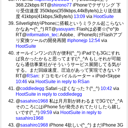
368.22kbps RT@
shirono77
iPhoneでテザリング 下
り受信速度 350kbps(359kbps,44kByte/s)上り送信速
度 41kbps(41kbps,5kByte/s)
13:09
via
HootSuite
SilverlightがiPhoneに搭載というミラクル起こらない
かなあ〜(^_^) RT@
yasuyam
: Flashは必要☆(^o^)b
RT@
information_tec
: Adobe、iPhone向けFlashアプ
リ変換ツールの開発再開
#iphonejp
12:54
via
HootSuite
オールインワンの方が便利(^_^) iPadでも3Gにすれ
ば良かったかもと思ってます(;^_^A もしそれが可能
なら通信事業社がそういうサービス展開してる気が
する。まだ回線速度、圧迫があって実現できない？
RT@
RSan
: ドコモモバイルルーター＋iPod+Skype
10:46
via
HootSuite
in reply to RSan
@
coddledegg
Safariっぽくなった？(^_^)
10:42
via
HootSuite
in reply to coddledegg
@
sasahiro1968
私は月月割が終わるまで3Gで(;^_^A
そのころにはiPhone 5が発売されてたりしたら嬉し
いです(^_^)
09:59
via
HootSuite
in reply to
sasahiro1968
@
sasahiro1968
iPhone 4欲しい(^_^) まだiPhone 3G