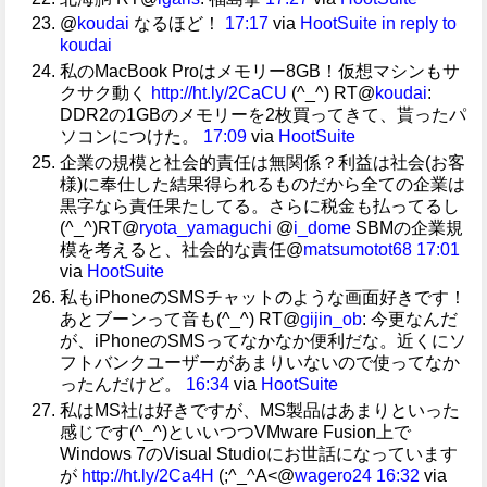
@
koudai
なるほど！
17:17
via
HootSuite
in reply to
koudai
私のMacBook Proはメモリー8GB！仮想マシンもサ
クサク動く
http://ht.ly/2CaCU
(^_^) RT@
koudai
:
DDR2の1GBのメモリーを2枚買ってきて、貰ったパ
ソコンにつけた。
17:09
via
HootSuite
企業の規模と社会的責任は無関係？利益は社会(お客
様)に奉仕した結果得られるものだから全ての企業は
黒字なら責任果たしてる。さらに税金も払ってるし
(^_^)RT@
ryota_yamaguchi
@
i_dome
SBMの企業規
模を考えると、社会的な責任@
matsumotot68
17:01
via
HootSuite
私もiPhoneのSMSチャットのような画面好きです！
あとブーンって音も(^_^) RT@
gijin_ob
: 今更なんだ
が、iPhoneのSMSってなかなか便利だな。近くにソ
フトバンクユーザーがあまりいないので使ってなか
ったんだけど。
16:34
via
HootSuite
私はMS社は好きですが、MS製品はあまりといった
感じです(^_^)といいつつVMware Fusion上で
Windows 7のVisual Studioにお世話になっています
が
http://ht.ly/2Ca4H
(;^_^A<@
wagero24
16:32
via