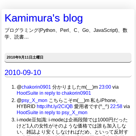
Kamimura's blog
プログラミング(Python、Perl、C、Go、JavaScript)、数
学、読書…
2010年9月11日土曜日
2010-09-10
@
chakorin0901
分かりましたm(__)m
23:00
via
HootSuite
in reply to chakorin0901
@
psy_X_mon
こちらこそm(__)m 私もiPhone、
HYBRID
http://ht.ly/2CiQB
愛用者です(^_^)
22:58
via
HootSuite
in reply to psy_X_mon
i-mode豆知識: i-modeは企画段階では1000円だった
けど1人の女性がそのような価格では誰も加入しな
い、雑誌より安くしなければだめ、といって反対す