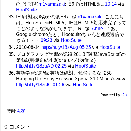
(^_^) RT@
m1yamazaki
: IE9ではHTML5に
10:14
via
HootSuite
IE9は対応済みかなあ〜RT@
m1yamazaki
: こんにち
は。HootSuite=HTML5、IEはHTML5対応未完了って
ことのような気がしてます。 RT@
_Anne__
: あ、
Google chromeだと、Hootsuiteちゃんと連続送信で
きる！・・
09:23
via
HootSuite
2010-08-14
http://ht.ly/18zAug
05:25
via
HootSuite
プログラミング学習の記録 281.3 "独習JavaScript"の
第4章(制御文)の4.3(for文), 4.4(for/in文)
http://ht.ly/18zuAD
02:25
via
HootSuite
英語学習の記録 英語は絶対、勉強するな! 258
Hanging Up, Sony Ericsson Xperia X10 Mini Review
http://ht.ly/18zsIG
01:26
via
HootSuite
Powered by
t2b
時刻:
4:28
0 コメント: