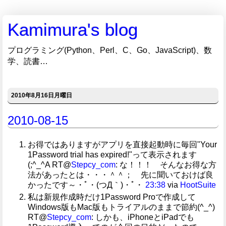
Kamimura's blog
プログラミング(Python、Perl、C、Go、JavaScript)、数
学、読書…
2010年8月16日月曜日
2010-08-15
お得ではありますがアプリを直接起動時に毎回"Your
1Password trial has expired!"って表示されます
(;^_^A RT@
Stepcy_com
: な！！！ そんなお得な方
法があったとは・・・＾＾； 先に聞いておけば良
かったです～・ﾟ・(つД｀)・ﾟ・
23:38
via
HootSuite
私は新規作成時だけ1Password Proで作成して
Windows版もMac版もトライアルのままで節約(^_^)
RT@
Stepcy_com
: しかも、iPhoneとiPadでも