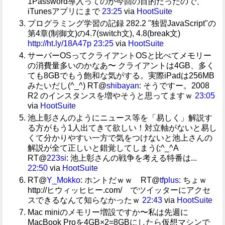
1Password導入ってのが今回の目的だったので、
iTunesアプリにまで
23:25
via
HootSuite
プログラミング学習の記録 282.2 "独習JavaScript"の
第4章(制御文)の4.7(switch文), 4.8(break文)
http://ht.ly/18A47p
23:25
via
HootSuite
サーバーOSってクライアントOSと比べてメモリー
の消費量多いのかなあ〜 クライアントは4GB、多く
ても8GBでもう飽和な気がする。実際iPadは256MB
みたいだし(^_^) RT@
shibayan
: そうですー。2008
R2 のインスタンスを増やそうと思ってますｗ
23:05
via
HootSuite
池上彰さんのようにニュース等を「易しく」解説す
る方がもう1人出てきて欲しい！対立軸がないと易し
くて分かりやすい一方で気をつけないと池上さんの
解説が全て正しいと錯覚してしまう(;^_^A
RT@
223si
: 池上彰さんの戦争を考える特番は...
22:50
via
HootSuite
RT@
Y_Mokko
: ホントだｗｗ RT@
tfplus
: ちょｗ
http://ヒウィッヒヒー.com/ でツイッターにアクセ
スできるなんて知らなかったｗ
22:43
via
HootSuite
Mac miniのメモリー増設ですか〜私は先週に
MacBook Proを4GB×2=8GBにしたら仮想マシンで