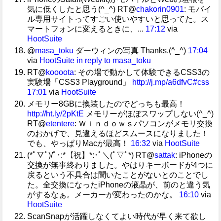
気に低くしたと思う(^_^) RT@
chakorin0901
: モバイ
ル専用サイトってすごい使いやすいと思ってた。ス
マートフォンに変えるときに、...
17:12
via
HootSuite
@
masa_toku
ダーウィンの写真 Thanks.(^_^)
17:04
via
HootSuite
in reply to masa_toku
RT@
koooota
: その場で動かして体験できるCSS3の
実験場「CSS3 Playground」
http://j.mp/a6dfvC
#css
17:01
via
HootSuite
メモリー8GBに換装したのでどっちも最高！
http://ht.ly/2pKtE
メモリーがほぼスワップしない(^_^)
RT@
etentere
: Ｗｉｎｄｏｗｓパソコンがメモリ交換
のおかげで、見違えるほどスムースになりました！
でも、やっぱりMacが最高！
16:32
via
HootSuite
(*ﾟ▽ﾟ)/ﾟ･:*【祝】*:･ﾟ＼(ﾟ▽ﾟ*) RT@
sattak
: iPhoneの
交換が無事終わりました。やはりキーボードが4つに
戻るという不具合は聞いたことがないとのことでし
た。全交換になったiPhoneの液晶が、前のと違う気
がするなぁ。メーカーが変わったのかな。
16:10
via
HootSuite
ScanSnapが活躍しなくてよい時代が早く来て欲し