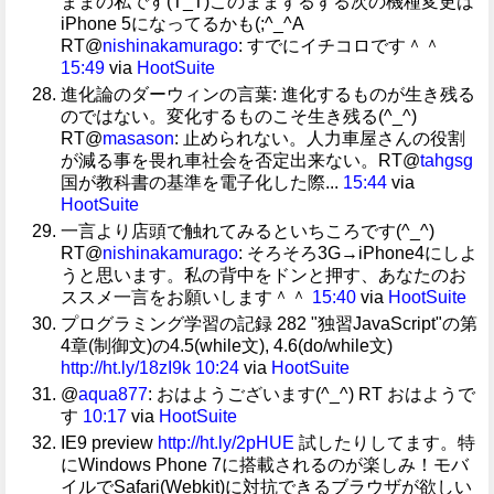
ままの私です(T_T)このままずるずる次の機種変更は
iPhone 5になってるかも(;^_^A
RT@
nishinakamurago
: すでにイチコロです＾＾
15:49
via
HootSuite
進化論のダーウィンの言葉: 進化するものが生き残る
のではない。変化するものこそ生き残る(^_^)
RT@
masason
: 止められない。人力車屋さんの役割
が減る事を畏れ車社会を否定出来ない。RT@
tahgsg
国が教科書の基準を電子化した際...
15:44
via
HootSuite
一言より店頭で触れてみるといちころです(^_^)
RT@
nishinakamurago
: そろそろ3G→iPhone4にしよ
うと思います。私の背中をドンと押す、あなたのお
ススメ一言をお願いします＾＾
15:40
via
HootSuite
プログラミング学習の記録 282 "独習JavaScript"の第
4章(制御文)の4.5(while文), 4.6(do/while文)
http://ht.ly/18zI9k
10:24
via
HootSuite
@
aqua877
: おはようございます(^_^) RT おはようで
す
10:17
via
HootSuite
IE9 preview
http://ht.ly/2pHUE
試したりしてます。特
にWindows Phone 7に搭載されるのが楽しみ！モバ
イルでSafari(Webkit)に対抗できるブラウザが欲しい