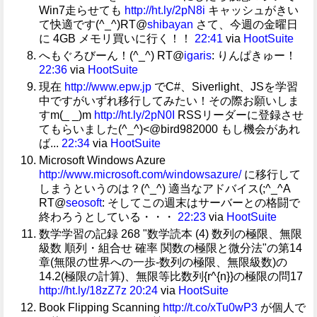
Win7走らせても
http://ht.ly/2pN8i
キャッシュがきい
て快適です(^_^)RT@
shibayan
さて、今週の金曜日
に 4GB メモリ買いに行く！！
22:41
via
HootSuite
へもぐろびーん！(^_^) RT@
igaris
: りんぱきゅー！
22:36
via
HootSuite
現在
http://www.epw.jp
でC#、Siverlight、JSを学習
中ですがいずれ移行してみたい！その際お願いしま
すm(_ _)m
http://ht.ly/2pN0I
RSSリーダーに登録させ
てもらいました(^_^)<@bird982000 もし機会があれ
ば...
22:34
via
HootSuite
Microsoft Windows Azure
http://www.microsoft.com/windowsazure/
に移行して
しまうというのは？(^_^) 適当なアドバイス(;^_^A
RT@
seosoft
: そしてこの週末はサーバーとの格闘で
終わろうとしている・・・
22:23
via
HootSuite
数学学習の記録 268 "数学読本 (4) 数列の極限、無限
級数 順列・組合せ 確率 関数の極限と微分法"の第14
章(無限の世界への一歩-数列の極限、無限級数)の
14.2(極限の計算)、無限等比数列{r^{n}}の極限の問17
http://ht.ly/18zZ7z
20:24
via
HootSuite
Book Flipping Scanning
http://t.co/xTu0wP3
が個人で