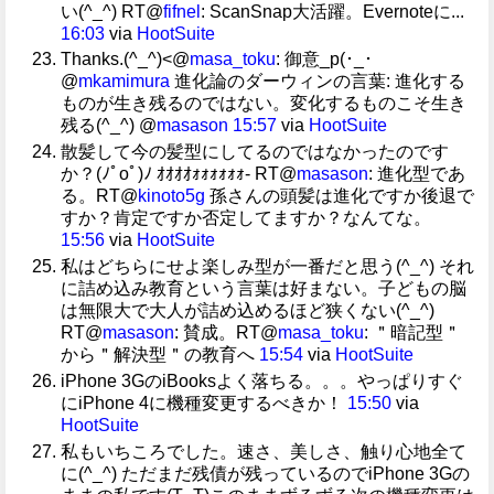
い(^_^) RT@
fifnel
: ScanSnap大活躍。Evernoteに...
16:03
via
HootSuite
Thanks.(^_^)<@
masa_toku
: 御意_p(･_･
@
mkamimura
進化論のダーウィンの言葉: 進化する
ものが生き残るのではない。変化するものこそ生き
残る(^_^) @
masason
15:57
via
HootSuite
散髪して今の髪型にしてるのではなかったのです
か？(ﾉﾟοﾟ)ﾉ ｵｵｵｵｫｫｫｫｫｫ- RT@
masason
: 進化型であ
る。RT@
kinoto5g
孫さんの頭髪は進化ですか後退で
すか？肯定ですか否定してますか？なんてな。
15:56
via
HootSuite
私はどちらにせよ楽しみ型が一番だと思う(^_^) それ
に詰め込み教育という言葉は好まない。子どもの脳
は無限大で大人が詰め込めるほど狭くない(^_^)
RT@
masason
: 賛成。RT@
masa_toku
: ＂暗記型＂
から＂解決型＂の教育へ
15:54
via
HootSuite
iPhone 3GのiBooksよく落ちる。。。やっぱりすぐ
にiPhone 4に機種変更するべきか！
15:50
via
HootSuite
私もいちころでした。速さ、美しさ、触り心地全て
に(^_^) ただまだ残債が残っているのでiPhone 3Gの