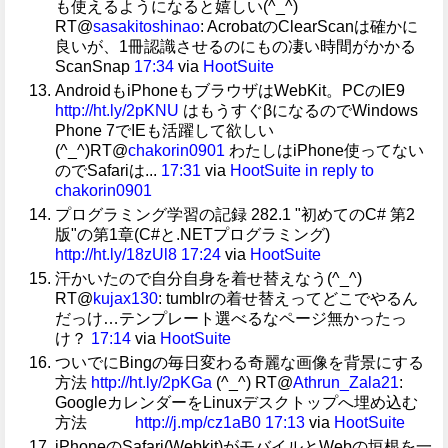
も使えるようになると嬉しい(^_^)
RT@
sasakitoshinao
: AcrobatのClearScanは確かに
良いが、1冊認識させるのにもの凄い時間がかかる
ScanSnap
17:34
via
HootSuite
AndroidもiPhoneもブラウザはWebKit。PCのIE9
http://ht.ly/2pKNU
はもうすぐβになるのでWindows
Phone 7でIEも活躍して欲しい
(^_^)RT@
chakorin0901
わたしはiPhone使ってない
のでSafariは...
17:31
via
HootSuite
in reply to
chakorin0901
プログラミング学習の記録 282.1 "初めてのC# 第2
版"の第1章(C#と.NETプログラミング)
http://ht.ly/18zUl8
17:24
via
HootSuite
汗かいたので自分自身を着せ替えなう(^_^)
RT@
kujax130
: tumblrの着せ替えってどこでやるん
だっけ…テンプレート選べるなページ無かったっ
け？
17:14
via
HootSuite
ついでにBingの毎日変わる奇麗な画像を背景にする
方法
http://ht.ly/2pKGa
(^_^) RT@
Athrun_Zala21
:
GoogleカレンダーをLinuxデスクトップへ埋め込む
方法
http://j.mp/cz1aB0
17:13
via
HootSuite
iPhoneのSafari(Webkit)がモバイルとWebの垣根を一